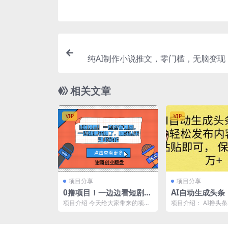
纯AI制作小说推文，零门槛，无脑变现，
具，单条视频
相关文章
VIP
VIP
项目分享
项目分享
0撸项目！一边边看短剧，
AI自动生成头条
一边就把钱赚了，赚钱从
轻松发布内容，
项目介绍 今天给大家带来的项目
项目介绍： AI撸头
未如此轻松
即可， 保底月入
是《边看短剧边赚钱，10分钟抽
号，无脑操作超简单
奖一次，赚钱从未如此...
复制粘贴快速月入2W.