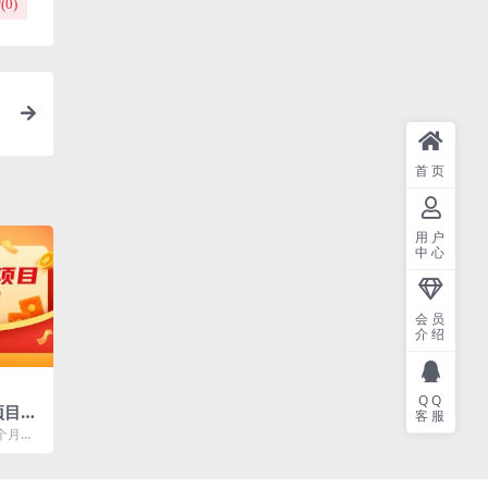
(
0
)
首页
用户
中心
会员
介绍
QQ
项目
客服
个月涨
个项目老