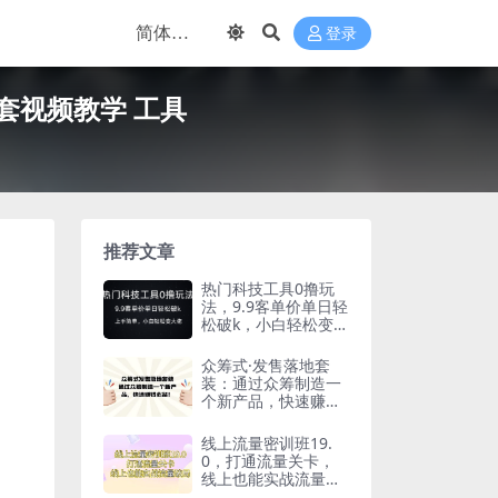
登录
套视频教学 工具
推荐文章
热门科技工具0撸玩
法，9.9客单价单日轻
松破k，小白轻松变大
佬
众筹式·发售落地套
装：通过众筹制造一
个新产品，快速赚钱
必备！
线上流量密训班19.
0，打通流量关卡，
线上也能实战流量破
局