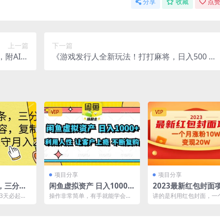
分享
收藏
点赞
上一篇
下一篇
附AI工
《游戏发行人全新玩法！打打麻将，日入500 ，
变现1w
保姆级教学》
VIP
VIP
项目分享
项目分享
，三分钟
闲鱼虚拟资产 日入1000+
2023最新红包封面
复制粘贴
利用人性 让客户上瘾 不停
【视频+资料】
条3天必起
操作非常简单，有手就能学会，
讲的是利用红包封面，一
2万+
地复购
3分钟1条，
当天就能出单。 不用选品，我直
粉10W，变现10W，这
..
接提供货源。且货源为虚...
猫差不多去年这个时候...