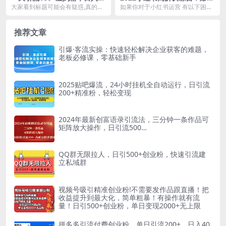
00+的蓝海项目（实战教程）
制造技巧，低预算高roi投放技
大家看到标题可能会有疑惑,真的每
如果你对于小红书运营 有以下困惑
巧，内容营销思维
天能做这么多精准宝妈粉吗？每天1
小红书不会做 内容矩阵布局大，但
000+的收益是...
种草效果数据差...
推荐文章
引爆·客流实操：快速轻松解决企业获客的难题，
老板必修课，零基础新手
2025贴吧爆流，24小时挂机全自动运行，日引流
200+精准粉，轻松变现
2024年最新创富语录引流法，三分钟一条作品可
矩阵放大操作，日引流500…
QQ群无限拉人，日引500+创业粉，快速引流建
立私域群
视频号吸引精准创业粉!不需要发作品跟直播！把
收益提升到最大化，简单粗暴！有操作就有流
量！日引500+创业粉，单日变现2000+无上限
拼多多引流付费创业粉，单日引流200+，日入40