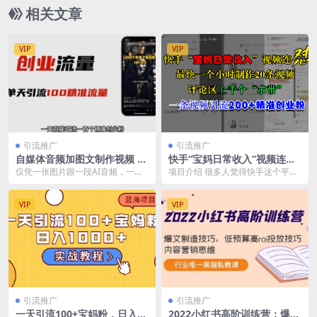
相关文章
VIP
VIP
引流推广
引流推广
自媒体音频加图文制作视频 一
快手“宝妈日常收入”视频连
天引流一百个精准创业粉【音
怼，最快一个小时制作20条视
仅凭一张图片跟一段AI音频，一天
项目介绍 很多人觉得快手这个平台
频软件+图片素材】
频，评论区上千个“求带”，一
就能引流100个精准创业粉， 还能
用户质量不行，去引流创业粉的
条视频引流200+精准创业粉
批量放大。你可...
话，粉丝不精准，过来...
VIP
VIP
引流推广
引流推广
一天引流100+宝妈粉，日入10
2022小红书高阶训练营：爆文