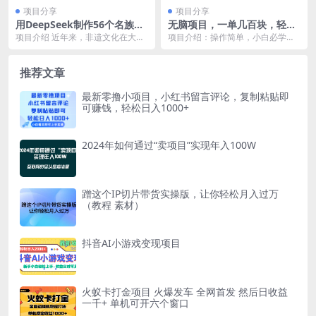
项目分享
项目分享
用DeepSeek制作56个名族少
无脑项目，一单几百块，轻松
女手办，热门项目流量暴涨，
月入5w+，看完就能直接操作
项目介绍 近年来，非遗文化在大众
项目介绍：操作简单，小白必学，
单日变现1000+
视野中大放异彩，成为文化传承与
无脑做就可以了，每单利润在300
创新的热门话题。 ...
以上，一天可以做十...
推荐文章
最新零撸小项目，小红书留言评论，复制粘贴即
可赚钱，轻松日入1000+
2024年如何通过“卖项目”实现年入100W
蹭这个IP切片带货实操版，让你轻松月入过万
（教程 素材）
抖音AI小游戏变现项目
火蚁卡打金项目 火爆发车 全网首发 然后日收益
一千+ 单机可开六个窗口