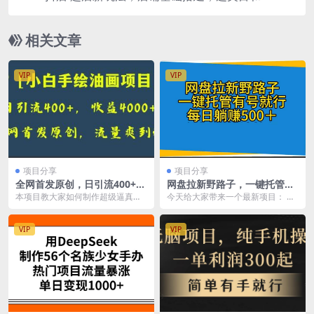
品的方法，单品打造模式
相关文章
VIP
VIP
项目分享
项目分享
全网首发原创，日引流400+，
网盘拉新野路子，一键托管有
收益4000+，小白手绘油画项
号就行，全自动代发视频，每
本项目教大家如何制作超级逼真的
今天给大家带来一个最新项目： 网
目
日躺赚500＋
手绘油画风格的图片， 并手把手教
盘拉新野路子，一键托管有号就
大家如何制作精美的...
行，全自动代发视频，...
VIP
VIP