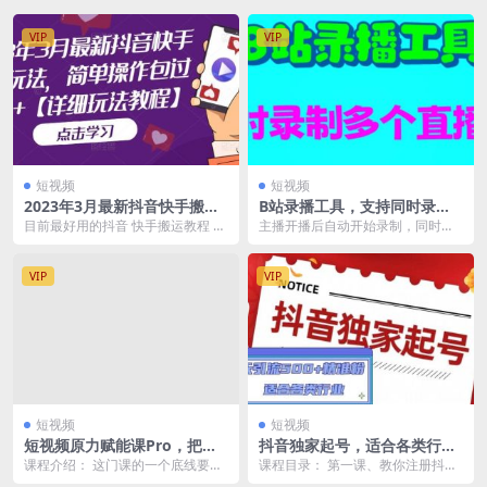
VIP
VIP
短视频
短视频
2023年3月最新抖音快手搬运
B站录播工具，支持同时录制
玩法，简单操作包过dou+
多个直播间【录制脚本+使用
目前最好用的抖音 快手搬运教程 影
主播开播后自动开始录制，同时录
【详细玩法教程】
教程】
视音乐号批量起号 包过豆荚投放没
制多个直播间，自动修复B站直播服
有任何问题 第...
务器导致的各种问题...
VIP
VIP
短视频
短视频
短视频原力赋能课Pro，把短
抖音独家起号，适合各类行业
视频能力基因刻在你骨子里的
（9节视频课）
课程介绍： 这门课的一个底线要
课程目录： 第一课、教你注册抖音
课（价值4999元）
求，就是希望通过这门课完整学习
高权重新号.mp4 第二课：手机设备