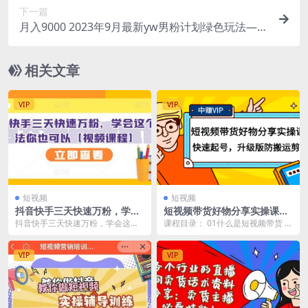
下一篇
月入9000 2023年9月最新yw男粉计划绿色玩法——
人性之利益
相关文章
VIP
VIP
短视频
短视频
抖音快手三天快速万粉，学会
短视频带货好物分享实操课：
这个方法你也可以【视频课
快速起号，升级版防搬运剪辑
抖音快手三天快速万粉，学会这个
课程目录： 01什么是短视频带货 0
程】
方法你也可以【视频课程】 课程介
2如何开通商品橱窗 03如何找素材
绍： 三天涨了一万...
04升级...
VIP
VIP