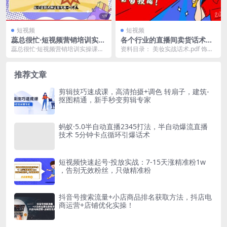
短视频
短视频
蕊总很忙·短视频营销培训实操
各个行业的直播间卖货话术资
课教你快速入门，教你做抖音
料分享：卖货主播必看技能！
蕊总很忙·短视频营销培训实操课教
资料目录： 美妆实战话术.pdf 饰品
短视频
你快速入门，教你做抖音短视频 教
实战话术.pdf 百货实战话术.pdf
你做抖音，教你做...
服...
推荐文章
剪辑技巧速成课，高清拍摄+调色 转扇子，建筑-
抠图精通，新手秒变剪辑专家
蚂蚁·5.0半自动直播2345打法，半自动爆流直播
技术 5分钟卡点循环引爆话术
短视频快速起号·投放实战：7-15天涨精准粉1w
，告别无效粉丝，只做精准粉
抖音号搜索流量+小店商品排名获取方法，抖店电
商运营+店铺优化实操！