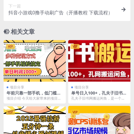
下一篇
抖音小游戏0撸手动刷广告（开播教程 下载流程）
相关文章
VIP
VIP
项目分享
项目分享
年前只靠一部手机，低门槛，
单号日入100+，孔夫子旧书网
利润高，单日收益1000+，多
搬运闲鱼，长期靠谱副业项目
项目介绍 今天给大家带来的项目是
孔夫子旧书网搬运闲鱼，是一个长
种变现方式
（教程+软件）
《年前只靠一部手机，低门槛，利
期稳定的副业项目，上手非常简
润高，单日收益10...
单，只要做就能出单，是...
VIP
VIP