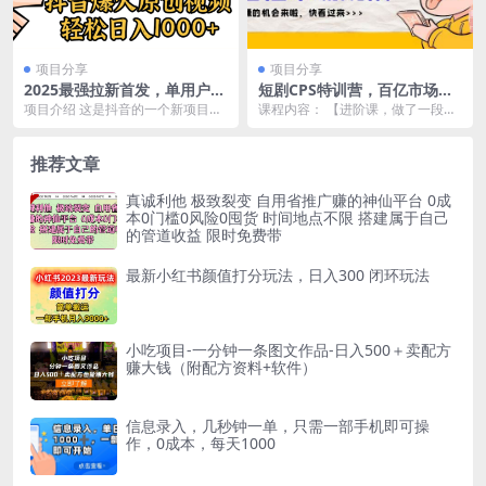
项目分享
项目分享
2025最强拉新首发，单用户下
短剧CPS特训营，百亿市场规
载5元，轻松日入1000+，小白
模，新手可躺赚的项目（35
项目介绍 这是抖音的一个新项目，
课程内容： 【进阶课，做了一段时
轻松上手
节）
即梦AI剪映 醒图的拉新项目，账号
间收益不高的伙伴抓紧看。】 【小
不需变实名可以...
果视界】全部流程...
推荐文章
真诚利他 极致裂变 自用省推广赚的神仙平台 0成
本0门槛0风险0囤货 时间地点不限 搭建属于自己
的管道收益 限时免费带
最新小红书颜值打分玩法，日入300 闭环玩法
小吃项目-一分钟一条图文作品-日入500＋卖配方
赚大钱（附配方资料+软件）
信息录入，几秒钟一单，只需一部手机即可操
作，0成本，每天1000