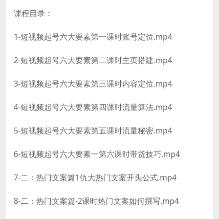
课程目录：
1-短视频起号六大要素第一课时账号定位.mp4
2-短视频起号六大要素第二课时主页搭建.mp4
3-短视频起号六大要素第三课时内容定位.mp4
4-短视频起号六大要素第四课时流量算法.mp4
5-短视频起号六大要素第五课时流量秘密.mp4
6-短视频起号六大要素一第六课时带货技巧.mp4
7-二：热门文案篇1仇大热门文案开头公式.mp4
8-二：热门文案篇-2课时热门文案如何撰写.mp4