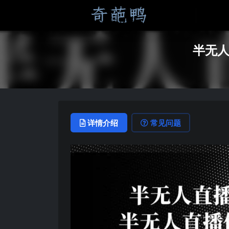
半无人
详情介绍
常见问题