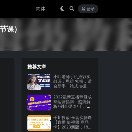
登录
5节课）
推荐文章
小叶老师手机摄影实
战课：思维 实操，适
合新手一站式拍摄剪
辑教学，让你从小白
秒变短视频达人
2022最新直播带货成
熟运营指南：趋势解
析+浏量渠道+千川投
放+私域商城
千川投放-全套实操课
【直播 短视频 商品
卡】2023新版，18节
完整版！