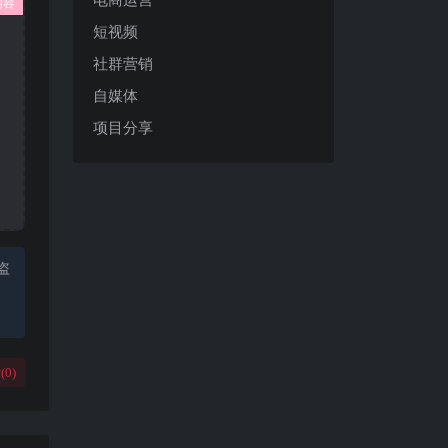
内容
短视频
社群营销
自媒体
项目分享
盗
(
0
)