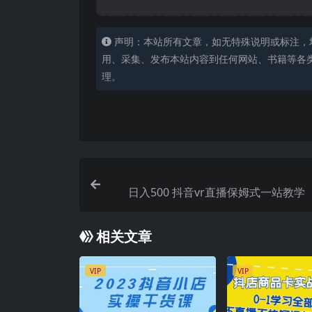
声明：本站所有文章，如无特殊说明或标注，
用、采集、发布本站内容到任何网站、书籍等各
理。
日入500 抖音vr直播保姆式一站教学
相关文章
VIP
VIP