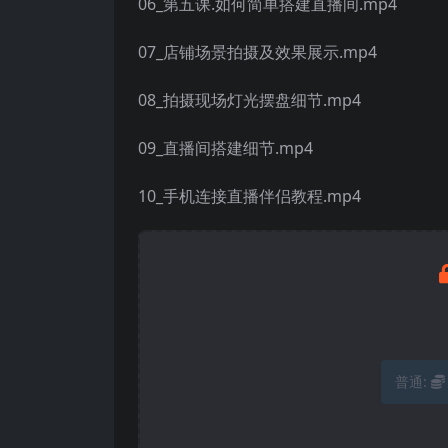
06_第五课.如何简单搭建直播间.mp4
07_店铺场景拍摄及效果展示.mp4
08_拍摄现场灯光摆盘细节.mp4
09_直播间搭建细节.mp4
10_手机连接直播伴侣教程.mp4
普通: