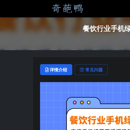
餐饮行业手机
详情介绍
常见问题