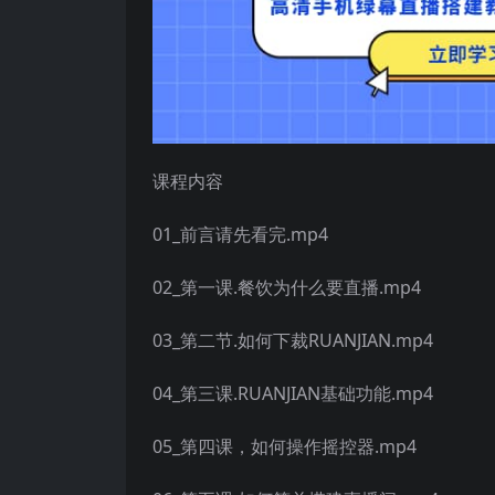
课程内容
01_前言请先看完.mp4
02_第一课.餐饮为什么要直播.mp4
03_第二节.如何下裁RUANJIAN.mp4
04_第三课.RUANJIAN基础功能.mp4
05_第四课，如何操作摇控器.mp4