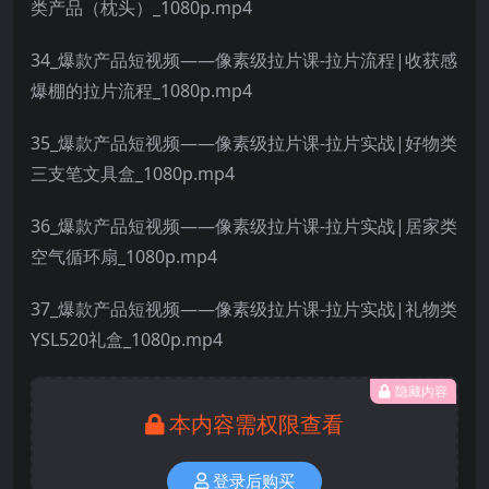
类产品（枕头）_1080p.mp4
34_爆款产品短视频——像素级拉片课-拉片流程|收获感
爆棚的拉片流程_1080p.mp4
35_爆款产品短视频——像素级拉片课-拉片实战|好物类
三支笔文具盒_1080p.mp4
36_爆款产品短视频——像素级拉片课-拉片实战|居家类
空气循环扇_1080p.mp4
37_爆款产品短视频——像素级拉片课-拉片实战|礼物类
YSL520礼盒_1080p.mp4
隐藏内容
本内容需权限查看
登录后购买