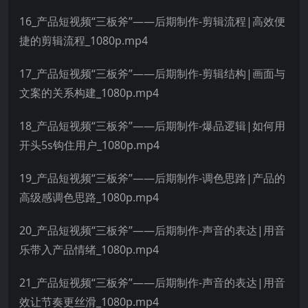
16_产品短视频“三板斧”——后期制作-剪辑流程|高效便
捷的剪辑流程_1080p.mp4
17_产品短视频“三板斧”——后期制作-剪辑结构|画面与
文案的关系构建_1080p.mp4
18_产品短视频“三板斧”——后期制作-爆品逻辑|如何用
开头5s钩住用户_1080p.mp4
19_产品短视频“三板斧”——后期制作-调色思路|产品的
高级感调色思路_1080p.mp4
20_产品短视频“三板斧”——后期制作-声音的表达|用音
乐带入产品情绪_1080p.mp4
21_产品短视频“三板斧”——后期制作-声音的表达|用音
效让节奏更丝滑_1080p.mp4