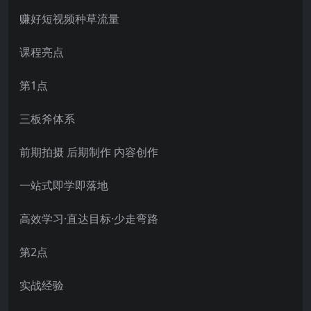
赚好短视频种草流量
课程亮点
第1点
三板斧体系
前期拍摄 后期制作 内容创作
一站式即学即落地
高效学习·直达目标·少走弯路
第2点
实战经验