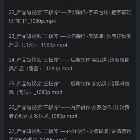
22_产品短视频“三板斧”-—后期制作-字幕包装|把字幕玩
出“花”样_1080p.mp4
23_产品短视频“三板斧”—-后期制作-实战课|质感好物类
产品（灯泡）_1080p.mp4
24_产品短视频“三板斧”——后期制作-实战课|清新极简
风产品（香薰）_1080p.mp4
25_产品短视频“三板斧”——后期制作-实战课|暗黑科技
风（音响）_1080p.mp4
26_产品短视频“三板斧”——内容创作-文案创作|让消费
者心动的文案话术_1080p.mp4
27_产品短视频“三板斧”—-内容创作-卖点提取|讲清楚购
买的N个理由_1080p.mp4