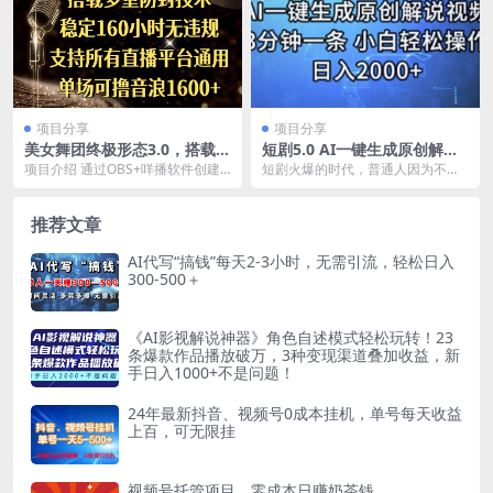
项目分享
项目分享
美女舞团终极形态3.0，搭载多
短剧5.0 AI一键生成原创解说
重防封技术，稳定160小时无
视频 3分钟一条 小白轻松操作
项目介绍 通过OBS+咩播软件创建
短剧火爆的时代，普通人因为不会
违规，支持所有直播平台通
日入2000+
一个24小时自动循环播放的直播
文案解说而无法参与，今天我们利
用，单场可撸音浪1600+
间，在经过抖音官...
用AI软件一键生成原...
推荐文章
AI代写“搞钱”每天2-3小时，无需引流，轻松日入
300-500＋
《AI影视解说神器》角色自述模式轻松玩转！23
条爆款作品播放破万，3种变现渠道叠加收益，新
手日入1000+不是问题！
24年最新抖音、视频号0成本挂机，单号每天收益
上百，可无限挂
视频号托管项目，零成本日赚奶茶钱