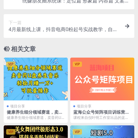
玩赚朋友圈系统课：定位篇 形象篇 内容篇 文案篇
引流篇 成交篇
下一篇
4月最新线上课，抖音电商0粉起号实战教学，自然
流量的天花板
相关文章
VIP
VIP
项目分享
项目分享
健康养生细分领域赛道，卖音
蓝海公众号矩阵项目训练营，
药U盘养生音乐，轻松月赚一
0粉冷启动，公众号矩阵账号
健康养生细分领域赛道，卖音药U
课程来自倪叶明工作室出品的蓝海
万+，可批量操作
粉丝突破30w
盘养生音乐，轻松月赚一万+，可批
公众号矩阵项目训练营官网售价18
量操作 项目介绍：...
00元。在做公众号...
VIP
VIP