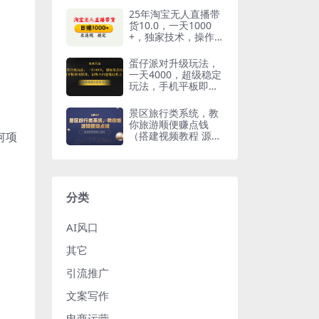
收益，冷门蓝海项
25年淘宝无人直播带
目，适合新手小白
货10.0，一天1000
+，独家技术，操作
简单。
蛋仔派对升级玩法，
一天4000，超级稳定
玩法，手机平板即可
操作，初级小白也能
轻松上手
景区旅行类系统，教
你旅游顺便赚点钱
（搭建视频教程 源
何项
码）
分类
AI风口
其它
引流推广
文案写作
电商运营