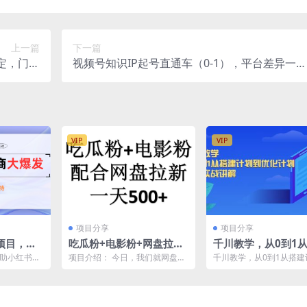
上一篇
下一篇
定，门槛
视频号知识IP起号直通车（0-1），平台差异一次
道授权）
讲透入局分析打法指南（实战案例精细拆解）
VIP
VIP
项目分享
项目分享
项目，新
吃瓜粉+电影粉+网盘拉新
千川教学，从0到1
0门槛1
=日赚500，傻瓜式操作，
计划到优化计划，详
借助小红书卖
项目介绍： 今日，我们就网盘的
千川教学，从0到1从搭建
新手小白2天赚2700
战讲解
导流到微信
拉新操作步骤以及这个新思路的
优化计划，详细实战讲解
...
相关内容，单挑链接高达...
的可以下载学习