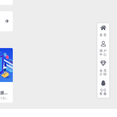
首页
用户
中心
会员
介绍
QQ
从搭建
客服
细实
计划到
 感兴趣