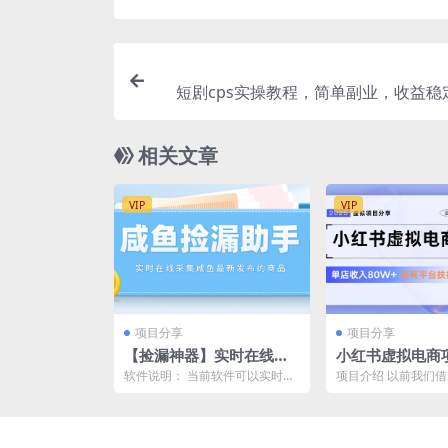
短剧cps实操教程，简单副业，收益稳
很低（附推广渠
相关文章
VIP
VIP
项目分享
项目分享
【捡漏神器】实时在线采
小红书虚拟电商
集咸鱼最新发布的商品 咸
手单店月入1W，
软件说明： 当前软件可以实时在
项目介绍 以前我们
鱼助手捡漏软件(软件 教
拖3玩法
线自动采集咸鱼用户最新发布的
虚拟素材，都是私域
商品，并且支持自定义设...
进变现，限制大，变现路
程)