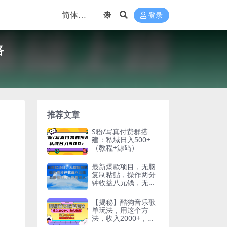
登录
路
推荐文章
S粉/写真付费群搭
建：私域日入500+
（教程+源码）
最新爆款项目，无脑
复制粘贴，操作两分
钟收益八元钱，无限
操作执行就有…
【揭秘】酷狗音乐歌
单玩法，用这个方
法，收入2000+，永
久收米，有播放就有