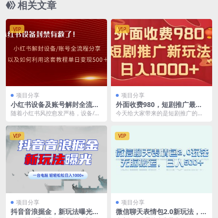
相关文章
VIP
VIP
项目分享
项目分享
小红书设备及账号解封全流程
外面收费980，短剧推广最新
分享，亲测有效，以及如何利
搬运玩法，几分钟一个作品，
随着小红书风控愈发严格，设备/账
今天给大家带来的是短剧推广的新
用教程变现
日入1000+
号被封禁的情况越来越多，账号封
玩法，并且给大家准备了六种变现
禁还不算大问题，前...
方式任你选择。短剧推...
VIP
VIP
项目分享
项目分享
抖音音浪掘金，新玩法曝光学
微信聊天表情包2.0新玩法，适