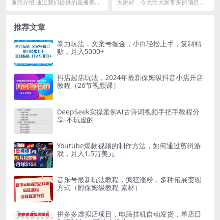
员轻松日入1000+
合小白 无脑搬运。仅凭一部手
项目介绍 通过我们提供的直播素材
大家好，今天给大家带来的项目是
机，轻松日入500
加上我们独家的技术，我们团队历
《微信聊天表情包2.0新玩法，适合
经两三个月研究出来...
0基础小白，无脑...
推荐文章
暴力玩法，文案号掘金，小白轻松上手，复制粘
贴，月入5000+
抖店起店玩法，2024年最新保姆级抖音小店开店
教程（26节视频课）
DeepSeek实操案例AI古诗词视频手把手教程分
享-不玩虚的
Youtube爆款视频的制作方法，如何通过剪辑游
戏，月入1.5万美元
音乐号最新玩法教程，疯狂涨粉，多种拓展变现
方式（附保姆级教程 素材）
拼多多虚拟店项目，电脑挂机自动发货，单店日