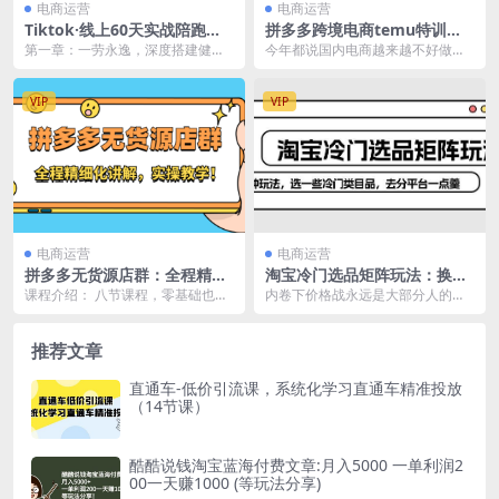
电商运营
电商运营
Tiktok·线上60天实战陪跑训
拼多多跨境电商temu特训
练营，独家赋能陪跑方案，全
营：先入局吃一波红利，从0
第一章：一劳永逸，深度搭建健康
今年都说国内电商越来越不好做
新运营技巧干货
到1打造爆款，快速变现
网络环境（节） 1、真机如何刷机
了，拼多多亦如此，所以我时不时
（苹果/安卓的区别...
的想看看有没有机会做做...
VIP
VIP
电商运营
电商运营
拼多多无货源店群：全程精细
淘宝冷门选品矩阵玩法：换种
化讲解，实操教学
玩法，选一些冷门类目品，去
课程介绍： 八节课程，零基础也能
内卷下价格战永远是大部分人的营
分平台一点羹
快速上手拼多多店群！本课程通过
销手段，价格战是最直接的办法，
理论讲解与实战操作...
但也是最低级的。 这...
推荐文章
直通车-低价引流课，系统化学习直通车精准投放
（14节课）
酷酷说钱淘宝蓝海付费文章:月入5000 一单利润2
00一天赚1000 (等玩法分享)