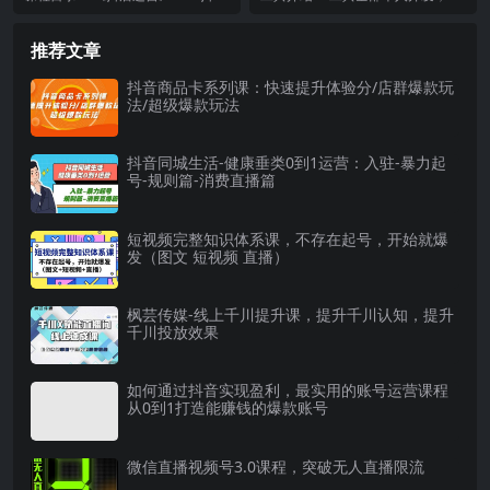
节视频课)
【永久软件+详细教程】
商城的趋势及未来.mp4 《抖店运
个软件外面收费几百块钱的软件全
营》—02抖...
部无二次收费，永久...
推荐文章
抖音商品卡系列课：快速提升体验分/店群爆款玩
法/超级爆款玩法
抖音同城生活-健康垂类0到1运营：入驻-暴力起
号-规则篇-消费直播篇
短视频完整知识体系课，不存在起号，开始就爆
发（图文 短视频 直播）
枫芸传媒-线上千川提升课，提升千川认知，提升
千川投放效果
如何通过抖音实现盈利，最实用的账号运营课程
从0到1打造能赚钱的爆款账号
微信直播视频号3.0课程，突破无人直播限流