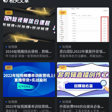
相关文章
VIP
VIP
短视频
短视频
2024短视频综合课程，剪辑课
君白团队2022年最新抖音项目
+抖加课+短视频课（48节）
课程，抖音书单号+抖音影视
学习收获 掌握一套剪映的剪辑技巧
用最简单的方法赚钱，用最短的时
剪辑解说
学会知识可视化的制作方法 学会如
间赚到钱！！！保姆级的服务教
何制作高质量视...
学，最大程度避免踩坑，...
VIP
VIP
短视频
短视频
2022年短视频爆单训练营线上
外面收费988的自媒体必备全
课：直播带货+实操盈利（62
套工具，一个软件全都有了
课程目录： 《抖店运营》—01抖音
工具介绍： 工具全部本人开发，单