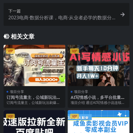
下一篇
2023电商·数据分析课，电商·从业者必学的数据分
析课程（42节课）
相关文章
VIP
VIP
项目分享
项目分享
订阅号流量主，公域新玩法刷
AI写情感小说，多平台批量发
爆阅读量，日入3000
布，新手每天10分钟也能月入
订阅号流量主，公域新玩法刷爆阅
项目介绍 通过AI写情感小说连续
1w+
读量，日 入 3000 大家好，今天给
剧，长期持续的输出，最新玩法！
大家介绍一个...
当下最火！简单零成...
VIP
VIP