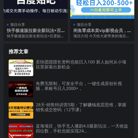
项目分享
项目分享
快手极速版拉新全新玩法+百
闲鱼零成本卖vip影视会员，
度贴吧=自动成交无需手动操
日入200-500
快手极速版拉新全新玩法+百度贴吧
项目介绍 今天给大家带来的项目是
作，每日被动引流无数
=自动成交无需手动操作 这套方法
《咸鱼卖VIP影视会员，0成本日入2
我测试了十天，先...
00-500...
推荐文章
卖快团团团长资料也能日入100 新人如何从小项
目里探索出新机会
免费无限制，可发全平台，一键生成原创长视
频，单账号日入2000+，
28天·销售特训营5期：了解赚钱底层思维，掌握
销售成交密码（12节课）
蓝海项目，快手无人播剧4.0最新玩法，一天收益
四位数，手机也能实现24…