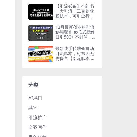
【引流必备】小红书
一天引流一二百创业
粉技术，可引全行业
精准粉玩法
12月最新创业粉引流
秘籍曝光 傻瓜式操作
日引500+ 不封号，
不废号，可批量操
作！
最新块手精准全自动
引流脚本，好东西无
需多言【引流脚本 使
用教程】
分类
AI风口
其它
引流推广
文案写作
电商运营