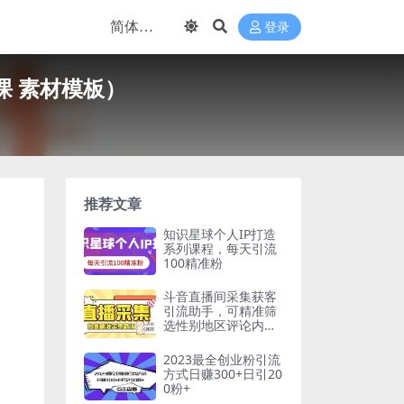
登录
课 素材模板）
推荐文章
知识星球个人IP打造
系列课程，每天引流
100精准粉
斗音直播间采集获客
引流助手，可精准筛
选性别地区评论内容
【釆集脚本 使用教
程】
2023最全创业粉引流
方式日赚300+日引20
0粉+