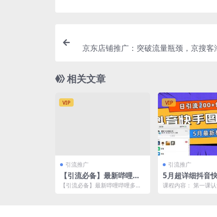
京东店铺推广：突破流量瓶颈，京搜客
购物触点京东直投智能
相关文章
VIP
VIP
引流推广
引流推广
【引流必备】最新哔哩哔
5月超详细抖音
哩多功能引流脚本，解放
流，日引流200
【引流必备】最新哔哩哔哩多功
课程内容： 第一课
双手自动引流【引流脚本
能引流脚本，解放双手自动引流
笔记.mp4 第二课如
【引流脚本 详细教程】 ...
一个高质量图文笔...