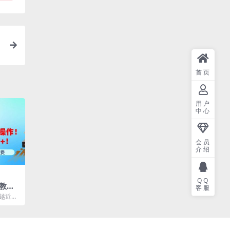
首页
用户
中心
会员
介绍
QQ
教
客服
无脑
钱越近越
5万
教人赚钱