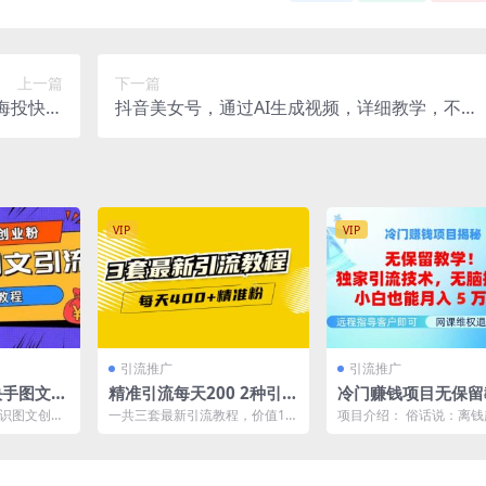
上一篇
下一篇
海投快车
抖音美女号，通过AI生成视频，详细教学，不需
推广工具
要门槛，变现简单轻松月入过万
VIP
VIP
引流推广
引流推广
快手图文引
精准引流每天200 2种引流
冷门赚钱项目无保留
+创业粉
每天100 喜马拉雅引流每
学！独家引流技术，
认识图文创业
一共三套最新引流教程，价值1W
项目介绍： 俗话说：离
天引流100 (3套教程)无水
操作！小白也能月入
何3分钟制作
，视频教程，无水印 1：玩转喜
容易发财，大家都知道“
马拉雅引流矩阵，每...
最赚钱”但是其实“帮...
印
+！