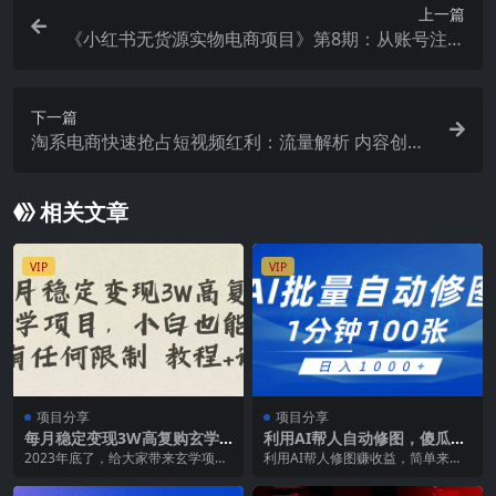
上一篇
《小红书无货源实物电商项目》第8期：从账号注册
到内容制作 到变现
下一篇
淘系电商快速抢占短视频红利：流量解析 内容创作
渠道投放 爆款数据分析等
相关文章
VIP
VIP
项目分享
项目分享
每月稳定变现3W高复购玄学
利用AI帮人自动修图，傻瓜式
项目，小白也能做没有任何限
操作0门槛，日入1000+
2023年底了，给大家带来玄学项目
利用AI帮人修图赚收益，简单来
制 教程+话术
的新玩法，以前人工测算在到现在
说，就是用一个聪明的电脑程序来
的利用软件测算 ...
帮别人修改图片，然后...