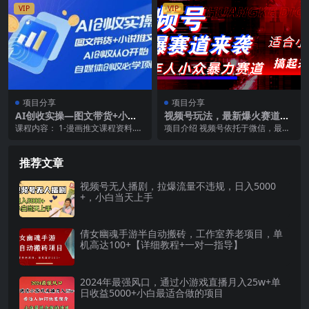
VIP
VIP
项目分享
项目分享
AI创收实操—图文带货+小说
视频号玩法，最新爆火赛道，
推文，AI创收从0开始，自媒
中老年人深信不疑，适合小
课程内容： 1-漫画推文课程资料.do
项目介绍 视频号依托于微信，最不
体创收必学项目
白，宝妈，轻松实现日入1000
c AI漫画小说推文第二节 AI漫画小
缺的就是观众和流量，所以找寻正
+
说推...
确的方法至关重要，...
推荐文章
视频号无人播剧，拉爆流量不违规，日入5000
+，小白当天上手
倩女幽魂手游半自动搬砖，工作室养老项目，单
机高达100+【详细教程+一对一指导】
2024年最强风口，通过小游戏直播月入25w+单
日收益5000+小白最适合做的项目