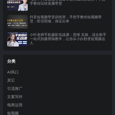
手教你玩转直播带货
抖音短视频带货训练营，手把手教你短视频带
货，听话照做，保证出单
小叶老师手机摄影实战课：思维 实操，适合新手
一站式拍摄剪辑教学，让你从小白秒变短视频达
人
分类
AI风口
其它
引流推广
文案写作
电商运营
短视频