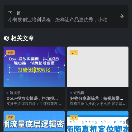
下一篇
小餐饮创业培训课程，怎样让产品更优秀，小吃行
业与市场规模
相关文章
VIP
VIP
短视频
短视频
Dou+投放实操课，抖加投
好物分享训练营：短视频带货
放，随心推，付费起号逻辑，
最新爆单实战核心，从入门到
实操干货 课程目录： 1-课程前言.m
课程目录 1.挣多少-怎么挣-背后是
打破低播放转化
精通
p4 2–DOU+投放的意义....
什么逻辑（2022-08-21 14：26：...
VIP
VIP