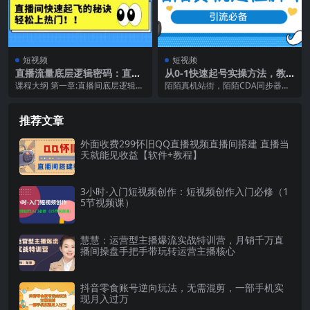
短视频
短视频
直播流量底层逻辑密码：直播
从0-1快速起号实操方法，教
间快速起飞的秘诀，轻松上热
你打造百人/直播间（全套课程
课程大纲 第一章:直播间底层逻辑讲
陌陌真机站街，陌陌CDA同步器，
门
课件）
解 1、了解直播功能 2、主播中心讲
模仿真实定位 不是虚拟定位 大家看
解 3、认...
好 真实站街...
推荐文章
外面收费299怀旧QQ直播视频直播间搭建 直播当
天就能见收益【软件+教程】
3小时-入门短视频创作：短视频创作入门必修（1
5节视频课）
慧慧：运营型主播爆流实战特训营，月销千万直
播间操盘手把手带玩转运营主播核心
抖音零食账号逆向玩法，无需混剪，一部手机实
现月入过万