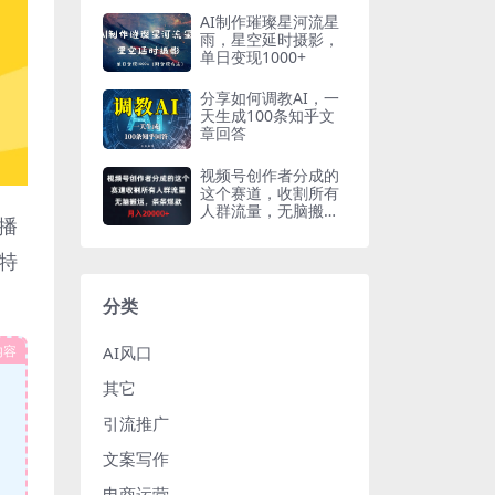
AI制作璀璨星河流星
雨，星空延时摄影，
单日变现1000+
分享如何调教AI，一
天生成100条知乎文
章回答
视频号创作者分成的
这个赛道，收割所有
人群流量，无脑搬
播
运，条条爆款，…
特
分类
内容
AI风口
其它
引流推广
文案写作
电商运营