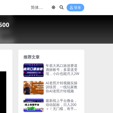
登录
00
推荐文章
年底大风口旅游赛道
酒旅账号，多渠道变
现，小白也能月入2W
AI老照片转视频实操
训练营，一线玩家教
你AI老照片转视频
最新线上平台撸金，
动动鼠标，日入200
＋！无门槛，有手就
行