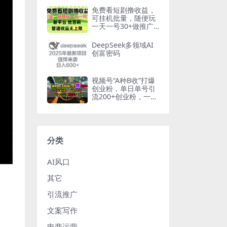
免费看短剧撸收益，
可挂机批量，随便玩
一天一号30+做推广
抢首码，管道收益
DeepSeek多领域AI
创富密码
视频号“A种B收”打爆
创业粉，单日单号引
流200+创业粉，一套
视频模板打通自热流
分类
AI风口
其它
引流推广
文案写作
电商运营