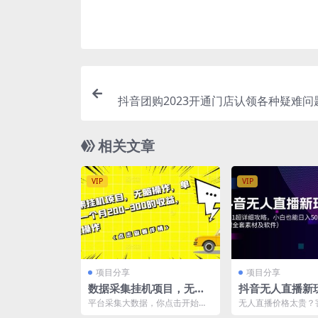
抖音团购2023开通门店认领各种疑难问
抖音门店·
相关文章
VIP
VIP
项目分享
项目分享
数据采集挂机项目，无脑
抖音无人直播新
操作，单台手机一个月20
-1超详细攻略，
平台采集大数据，你点击开始参
无人直播价格太贵？
0-300的收益，可批量操
日入500+（附
与以后按要求给予权限，然后无
菜？本次项目超超为