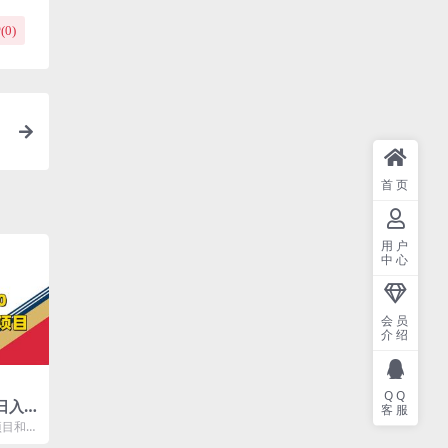
(
0
)
首页
用户
中心
会员
介绍
QQ
日入3
客服
80的
项目和前
的 这个