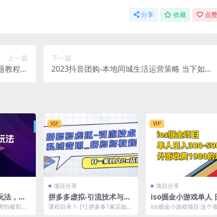
分享
收藏
点赞
上一篇
下一篇
题教程，
2023抖音团购-本地同城生活运营策略 当下如火
认领流程
如荼的赛道·实体店该何去何从
VIP
VIP
项目分享
项目分享
玩法，从0
拼多多虚拟-引流技术与私
iso掘金小游戏单人 
小白也能
域变现_拼多多教程：开一
00-500外面收费19
害怕被割韭
课程目录 1- [1] 拼多多1家店如何
ios掘金小游戏项目 这个
全套素材…
家月入2w店铺
项目【揭秘】
爱发电，给
实现月入2W 1.mp4 2- [2]开...
面的安卓掘金是比较相识