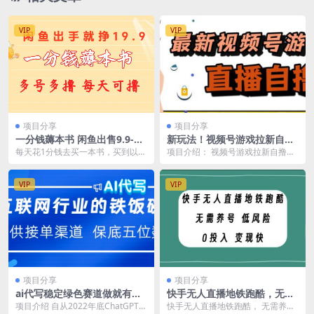
VIP
VIP
项目分享
项目分享
一分钱薅本书 闲鱼出售9.9-1
新玩法！视频号游戏拉新自撸
9.9不等 多号多撸 新手小白轻
玩法，单机50
每天花1分钱去买一本书，买到以
项目介绍： 视频号游戏拉新自撸玩
松上手
后，可以自己观看，不想看也可以
法，单机50 。咱们这个玩法是我最
自己去出售，现在二手...
新自创的一个玩...
VIP
VIP
项目分享
项目分享
ai代写稳定绿色赛道做就有收
快手无人直播地铁跑酷，无需
益大单小单不断
养号，低投入零风险变现快
项目介绍 自从2022年底ChatGPT兴
快手无人直播地铁跑酷， 无需养