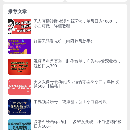
起以来，AI技术已经逐渐替代了许
号，低投入，零风险，变现快 利用
多人工...
OBS去做推流进行...
推荐文章
无人直播沙雕动漫全新玩法，单号日入1000+，
小白可做，详细教程
红薯无限曝光机（内附养号助手）
视频号科普赛道，制作简单，广告+带货双收益，
轻松日入300+
美女头像号最新玩法，适合零基础小白，单日收
益500 【揭秘】
中视频音乐号，纯原创，新手小白都可以
高端AI绘画cps项目，多维度变现，小白也能轻松
日入500+