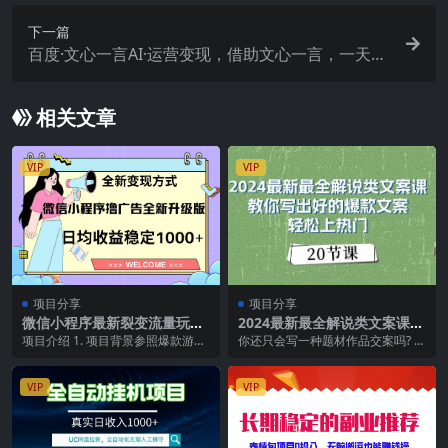
下一篇
百度·文心一言AI·运营变现，借助文心一言，一天就
可以创造奇迹
相关文章
VIP
VIP
项目分享
项目分享
微信小程序最新裂变流量玩
2024最新最全解说类文案课：
法，时间自由收益高轻松赚广
教你写出好的爆款文案，轻松
项目介绍 1. 项目背景参照爆款游戏
你还只会写一种题材作品交案吗? 你
告费，轻轻松松日入300+，新
上热门（20节）
《羊了个羊》的盈利模式，通过小
还在搬运借鉴别人作品不会原创吗?
手小白也能轻易上手
程序嵌入广告实...
课程内容： ...
VIP
VIP