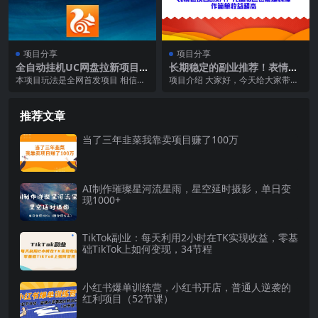
项目分享
项目分享
全自动挂机UC网盘拉新项目，
长期稳定的副业推荐！表情包
全程自动化无需人工操控，真
项目0投入，无脑搬运也能赚
本项目玩法是全网首发项目 相信大
项目介绍 大家好，今天给大家带来
实日收入1000
钱，操作简单收益超高
家对拉新肯定都不陌生 而挂机形式
的项目是一个长期稳定项目，适合
的拉新大家可能对...
小白0基础，一部手...
推荐文章
当了三年韭菜我靠卖项目赚了100万
AI制作璀璨星河流星雨，星空延时摄影，单日变
现1000+
TikTok副业：每天利用2小时在TK实现收益，零基
础TikTok上如何变现，34节程
小红书爆单训练营，小红书开店，普通人逆袭的
红利项目（52节课）