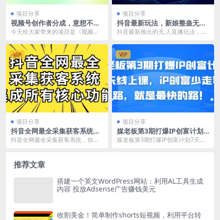
项目分享
项目分享
视频号创作者分成，意想不到
抖音最新玩法，新娘整蛊无人
的搬运玩法，一次性100条原
直播，小白也可轻松上手，日
今天给大家带来的项目是《视频号
抖音最新推出的无.人直播玩法，凭
创视频，日入1000+
入1000 保姆级教学
创作者分成，意想不到的搬运玩
借礼物名称来进行自动整蛊机制，
法，一次性100条原创...
让直播间的观众们通...
VIP
VIP
项目分享
项目分享
抖音全网最全采集获客系统，
媒老板第3期打爆IP创富计划7
集成所有核心功能，日引500+
天线上课，iP创富少走弯路，
抖音全网最全采集获客系统，你能
媒老板第3期打爆IP创富计划7天线
就是最快的路！
想到的都在里面，功能如下：采集
上课，iP创富少走弯路，就是最快
作者主页视频、搜索关...
的路！ iP创...
推荐文章
搭建一个英文WordPress网站：利用AL工具生成
内容 投放Adsense广告赚钱美元
收割美金！简单制作shorts短视频，利用平台转