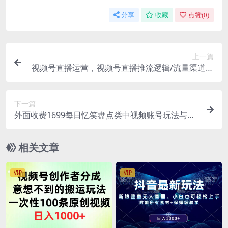
分享
收藏
点赞(
0
)
上一篇
视频号直播运营，视频号直播推流逻辑/流量渠道解
析/起号攻略/实操技巧
下一篇
外面收费1699每日忆笑盘点类中视频账号玩法与技
巧，不用你写文案，无脑操作
相关文章
VIP
VIP