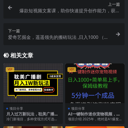
上一篇
爆款短视频文案课，助你快速提升创作能力，获取
顶级的流量密码！
下一篇
爱奇艺掘金，遥遥领先的搬砖玩法 ,日入1000 （教
程 450G素材）
相关文章
VIP
VIP
项目分享
项目分享
月入过万新玩法，耽美广播
AI一键制作迷你宠物视频，日
剧，变现简单粗暴有手就会
入1000+简单易上手，保姆级
冷门新项目，多种变现方式可选择
项目介绍 2025年，绝对是A1爆发
教程，5分钟一个成品，多渠
保姆级教学，内容纯干货，新手小
的元年!在这一年里AI展现出很多让
道引流涨粉变现
白看完立马可以实操...
人眼花缭乱...