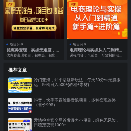
VIP
VIP
项目分享
项目分享
优惠券变现，实操无难度，单
电商理论与实操从入门到精通
日收益300+，在家就能做的轻
新手篇+进阶篇
优惠券变现项目，包教会、包出
课程内容： 1.前言一可复制的电商
型创业项目
券、出券包回收 新手小白上手也能
之路 ev.mp4 2.前言2做电商的正确
日入300+ 手机、...
的认...
推荐文章
冷门蓝海，知乎话题新玩法，每天30分钟无脑搬
运，轻松日入500+(教程+素材)
抖音，快手不露脸撸音浪项目，多种变现连路
（售价998）
爱情检查官全网首发暴力小项目，绿色无风险，
日稳定变现1000+