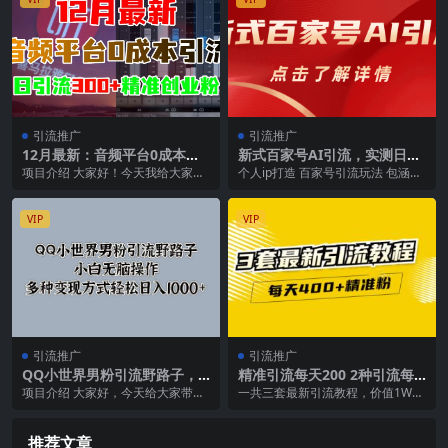
引流推广
引流推广
12月最新：音频平台0成本引
新式百家号AI引流，实测日引
流，日引300+精准创业粉
流200+，VX都频繁了
项目介绍 大家好！今天我给大家分
个人ip打造 百家号引流玩法 包涵项
享一个2024年我们工作室12月份最
目逻辑 设置认证 账号分析 AI实操
新测试出来的...
四部分
VIP
VIP
引流推广
引流推广
QQ小世界男粉引流野路子，
精准引流每天200 2种引流每
小白无脑操作，多种变现方式
天100 喜马拉雅引流每天引流
项目介绍 大家好，今天给大家带的
一共三套最新引流教程，价值1W
轻松日入1000+
100 (3套教程)无水印
来的项目是《QQ小世界男粉y.流野
，视频教程，无水印 1：玩转喜马
路子，小白无脑...
拉雅引流矩阵，每...
推荐文章