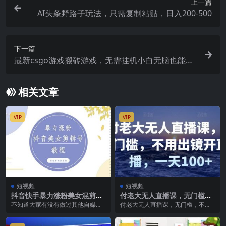
上一篇
AI头条野路子玩法，只需复制粘贴，日入200-500
下一篇
最新csgo游戏搬砖游戏，无需挂机小白无脑也能日
入300
相关文章
VIP
VIP
短视频
短视频
抖音快手暴力涨粉美女混剪视
付老大无人直播课，无门槛，
频教程 百分百过原创图片教程
不用出镜开直播，一天100+
不知道大家有没有做过其他自媒体?
付老大无人直播课，无门槛，不用
附带违规申诉方法
做自媒体很重要一件事就是，因为
出镜开直播，一天100+ 课程介绍：
做自媒体需要，不是...
现在市场行情...