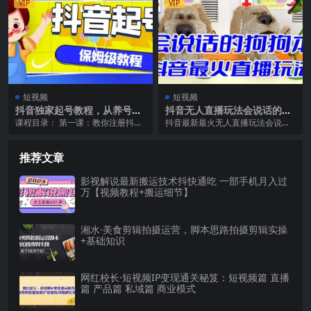
VIP
VIP
短视频
短视频
抖音独家起号教程，从养号到
抖音无人直播玩法会说话的狗
制作爆款视频【保姆级教程】
狗本弹幕礼物互动小游戏（游
课程目录： 第一课：教你注册抖音
抖音最新最火无人直播玩法会说话
戏软件 开播教程）
高权重新号 第二课：手机设备选择
的狗狗本弹幕礼物互动小游戏（游
和网络IP问题 ...
戏软件 开播教程 直...
推荐文章
影视解说最新搬运技术抖快通吃 一部手机月入过
万【视频教程+搬运细节】
湘水·美食剪辑拍摄运营，脚本思路拍摄剪辑实操
+基础知识
网红校长·短视频IP变现通关秘笈：短视频篇 直播
篇 产品篇 私域篇 商业模式