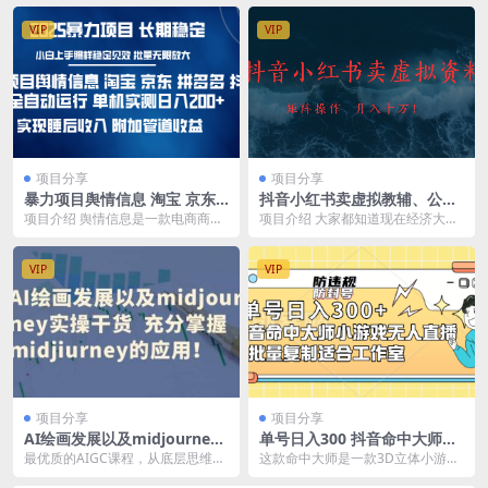
VIP
VIP
项目分享
项目分享
暴力项目舆情信息 淘宝 京东
抖音小红书卖虚拟教辅、公务
拼多多 抖音全自动运行 单机
员资料，矩阵操作、月入十万!
项目介绍 舆情信息是一款电商商品
项目介绍 大家都知道现在经济大环
实测日入200+ 实现睡后收入
分析软件，用户通过简单挂机，即
境不太好，不论是应届毕业生还是
附加管道收益
可实现对各平台商品...
职场老油条都在内卷...
VIP
VIP
项目分享
项目分享
AI绘画发展以及midjourney
单号日入300 抖音命中大师小
实操干货 充分掌握midjiurne
游戏无人直播可批量复制适合
最优质的AIGC课程，从底层思维逻
这款命中大师是一款3D立体小游
y的应用
工作室
辑到实操培训，干货满满 阳哥公司
戏。通过我们提供的脚本以及素材