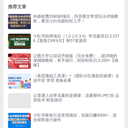
UI员工实际应...
可以实现无人直播。直...
推荐文章
外面收费2980的项目，抖音图文带货玩法详细教
程，看完小白也能轻松上手！
小红书幼师项目（1.0 2.0 3.0）学员最高日入337
6【更新23年6月】附5T资源库
让图片开口说话升级版（完全免费），超详细的
保姆级教程，有手就行，轻轻松松日入200+【揭
秘】
《基层激励工具课》+《团队分红激励实操课》企
业中层 管理 老板必看
让普通人自带流量的逆袭课：流量密码 IP打造 运
营技术·财富路径
小红书夜校引流变现项目，实操日赚3000+，适
合矩阵放大操作