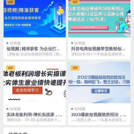
VIP
VIP
短视频
短视频
短视频|精准获客 为企业打造
抖音电商短视频带货教程创业
短视频自媒体账号 (精准定位
达人橱窗抖店豆荚小店随心推
|策略篇 企业短视频矩阵模型 |规则
课程目录 001-1.学前必读课程里面
引流 持续获客)
赛道选品（96节课）
篇 短视频新规下运营的实操技巧 |
你可以学习到什么内容.mp4 002-
方法篇 各...
2....
VIP
VIP
短视频
短视频
实体老板利润-增长实战课，让
2023爆款短视频致胜招法，学
实体生意业绩快速提升
会一招，瞬间起飞，卷王出
课程目录： 01-00-实体商家的十大
……适用人群…… 一头雾水的菜鸟 气
征，寸草不生
流量来源.mp4.mp4 02-001课前...
定神闲的高手 想咸鱼翻身的社畜 想
卷死同行的...