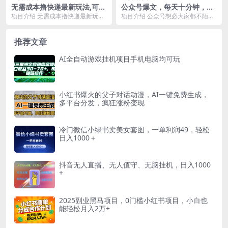
无需成本撸快递最新玩法,可批
公众号爆文，每天十分钟，轻
量操作，日入1000+，稳定好
松月入1w+
项目介绍 无需成本撸快递最新玩法,
项目介绍 公众号想必大家都不陌生
上手项目
可批量操作，日入1000+，稳定好
吧，成为充满活力的红利赛道，给
上手项目,极...
大家提供了机会!要...
推荐文章
AI全自动游戏挂机项目手机电脑均可玩
小红书爆火的父子对话动漫，AI一键免费生成，
多平台分发，疯狂涨粉变现
冷门微信小绿书卖美女套图，一单利润49，轻松
日入1000＋
抖音无人直播、无人值守、无脑挂机，日入1000
+
2025副业黑马项目，0门槛小红书项目，小白也
能轻松月入2万+