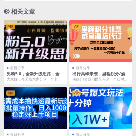
相关文章
VIP
VIP
项目分享
项目分享
男粉5.0，全新升级思路，全自
出行高峰来袭，里程积分/酒店
动挂机玩法，一天收入1500
代订，高爆发期，一单300+—
大家好，今天给大家分享一个非常
项目介绍 我们团队带来一个历时四
2000+，月入过万不是梦！
暴力的项目，男粉5.0，全新GJ思路
年精心打磨、从未公开的项目，即
玩法，非常简单...
利用里程积分兑换机...
VIP
VIP
项目分享
项目分享