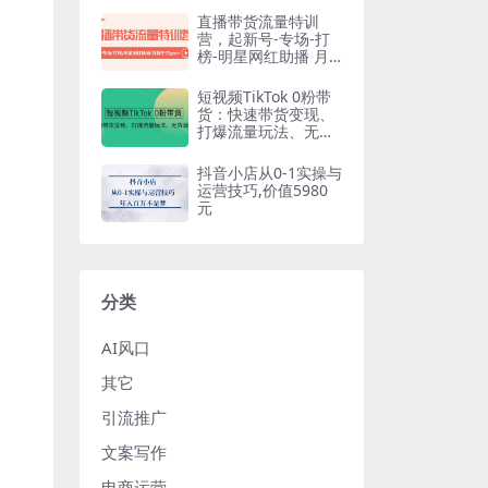
直播带货流量特训
营，起新号-专场-打
榜-明星网红助播 月
播千万gmv（52节）
短视频TikTok 0粉带
货：快速带货变现、
打爆流量玩法、无货
源玩法
抖音小店从0-1实操与
运营技巧,价值5980
元
分类
AI风口
其它
引流推广
文案写作
电商运营