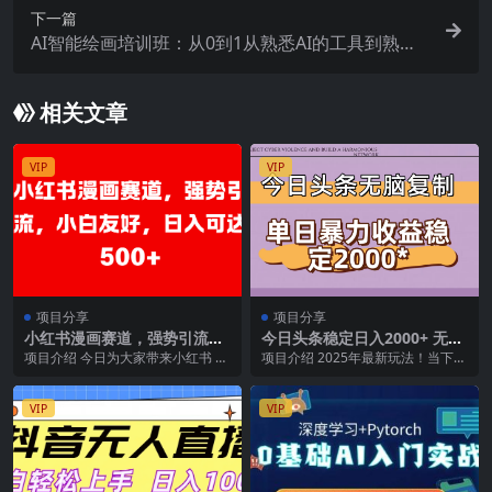
下一篇
AI智能绘画培训班：从0到1从熟悉AI的工具到熟练
生成自己设计作品的AI绘画课
相关文章
VIP
VIP
项目分享
项目分享
小红书漫画赛道，强势引流，
今日头条稳定日入2000+ 无脑
小白友好，日入可达500+
复制即可
项目介绍 今日为大家带来小红书 AI
项目介绍 2025年最新玩法！当下最
宝宝漫画项目。在这里，你的创意
火！简单零成本！0粉丝照样有收
能够尽情绽放...
益，复制粘贴即...
VIP
VIP