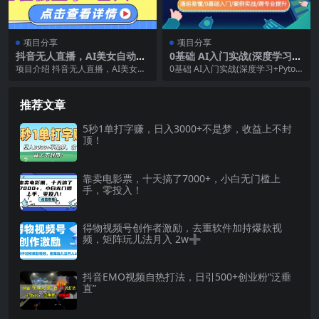
项目分享
项目分享
抖音无人直播，AI美女自动换
0基础 AI入门实战(深度学习+
装，小白轻松上手，日入1000
Pytorch) 通俗易懂/0基础入
项目介绍 抖音无人直播，AI美女自
0基础 AI入门实战(深度学习+Pytorc
+
门/案例实战/跨专业提升
动换装，小白轻松上手，日入1000
h) 通俗易懂/0基础入门/案例实战...
+ 课程目录...
推荐文章
5秒1单打字赚，日入3000+不是梦，收益上不封
顶！
靠卖电影票，十天搞了7000+，小白无门槛上
手，零投入！
得物视频号创作者激励，去重软件加持爆款视
频，矩阵玩儿法月入 2w➕
抖音EMO视频自热打法，日引500+创业粉“泛垂
直”