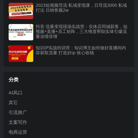
2023短视频导流·私域变现课，日导流3000 私域
打法 日销售额2w
抖音·流量变现现场实战营：实体店同城获客，短
视频+直播+员工矩阵，三大维度帮助实体引爆流
量业绩倍增
知识IP实战特训营：知识博主如何做好直播间内
容获取流量 打造好ip 收心收钱
分类
AI风口
其它
引流推广
文案写作
电商运营