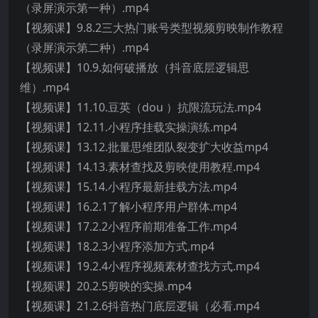
（录屏演示第一种）.mp4
【视频课】9.8.2三大热门账号类型视频剪映制作教程
（录屏演示第二种）.mp4
【视频课】10.9.如何破播放（抖音底层逻辑思
维）.mp4
【视频课】11.10.豆英（dou ）抗限流玩法.mp4
【视频课】12.11.小程序挂载实操演练.mp4
【视频课】13.12.批量思维团队裂变扩大收益mp4
【视频课】14.13.素材查找及剪映使用教程.mp4
【视频课】15.14.小程序最新挂载方法.mp4
【视频课】16.2.1了解小程序用户群体.mp4
【视频课】17.2.2小程序前期准备工作.mp4
【视频课】18.2.3小程序添加方式.mp4
【视频课】19.2.4小程序视频素材查找方式.mp4
【视频课】20.2.5剪映的实操.mp4
【视频课】21.2.6抖音热门底层逻辑（必看.mp4