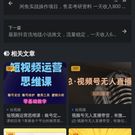
闲鱼实战操作项目，售卖考研资料 一天收入800 一
部手机搞定（附1475G资料）
下一篇
最新抖音洗地毯小说推文，流量稳定，一天收入60
0（附177G素材）
相关文章
VIP
VIP
短视频
短视频
短视频运营思维课：账号定位
视频号无人直播带货，有微信
+账号维护+使用工具+逻辑分
就可以做，可以批量【视频课
课程目录 1掌握各个平台的推荐原
J总·视频号无人直播带货，有微信就
析（10节课）
程】
则.mp4 2如何创作出专业级的短视
可以做，可以批量【视频课程】 感
频作品.mp...
兴趣的可以下载...
VIP
VIP