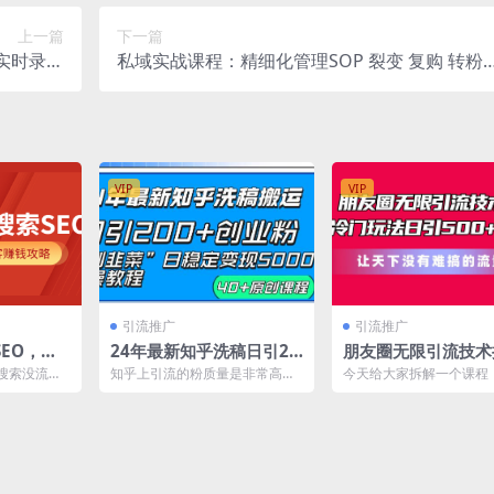
上一篇
下一篇
 实时录制
私域实战课程：精细化管理SOP 裂变 复购 转粉
脚本 教程
打造个人IP 私域增量变现问题
VIP
VIP
引流推广
引流推广
EO，短
24年最新知乎洗稿日引20
朋友圈无限引流技术
客赚钱攻
0 创业粉“割韭菜”日稳定
秘，一个冷门玩法日
搜索没流
知乎上引流的粉质量是非常高
今天给大家拆解一个课程
变现5000 实操教程
0+创业粉，让天下
才能提升视
的，所以我非常注重知乎引流，
9元撬动500+创业粉的一
录...
自己也实操了几个号，流量都...
的方法教程，很多人...
搞…