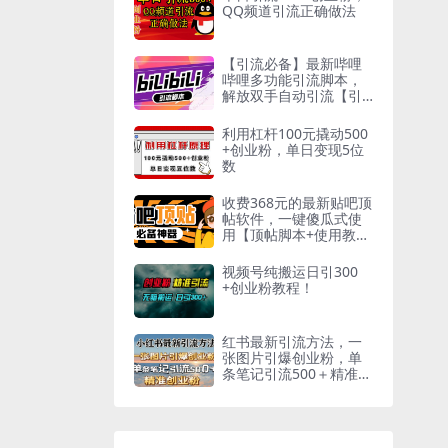
QQ频道引流正确做法
【引流必备】最新哔哩
哔哩多功能引流脚本，
解放双手自动引流【引
流脚本+…
利用杠杆100元撬动500
+创业粉，单日变现5位
数
收费368元的最新贴吧顶
帖软件，一键傻瓜式使
用【顶帖脚本+使用教
程】
视频号纯搬运日引300
+创业粉教程！
红书最新引流方法，一
张图片引爆创业粉，单
条笔记引流500＋精准创
业粉