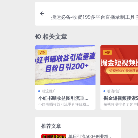
搬运必备-收费199多平台直播录制工具
高清视频自动下载-
相关文章
VIP
VIP
引流推广
引流推广
小红书晒收益图引流垂直
掘金短视频搜索S
项目粉日引200+
视频SEO快速获
小红书晒收益引流垂直项目粉日
短视频没排名？客户
略（价值980）
引200+ 通过小红书来进行晒收益
量？怎样做SEO搜索
而从引流垂直的项目...
频相关性和排名 课程目
推荐文章
单日引流500+创业粉，