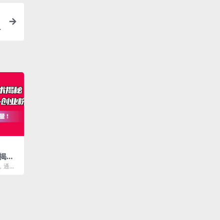
揭
引50
，通过9
没有难
个实操