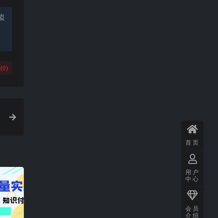
盗
(
0
)
首页
用户
中心
会员
介绍