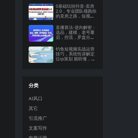
0基础玩转抖音-卖房
2.0，专业团队领跑你
的卖房之路，短视频
地产号如何变现
直播算法-逆向解密：
选品，建模，老号重
启，控流，罗盘分
析，小店随心推
钓鱼短视频实战运营
技巧，系统性讲解定
位ip策划 能听懂，能
落地，能实操
分类
AI风口
其它
引流推广
文案写作
电商运营