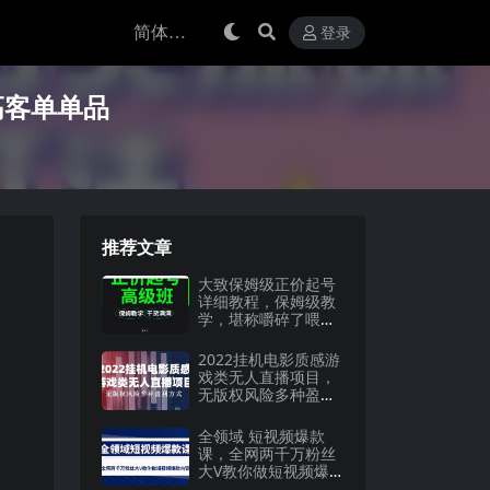
登录
高客单单品
推荐文章
大致保姆级正价起号
详细教程，保姆级教
学，堪称嚼碎了喂给
你吃
2022挂机电影质感游
戏类无人直播项目，
无版权风险多种盈利
方式
全领域 短视频爆款
课，全网两千万粉丝
大V教你做短视频爆
款内容