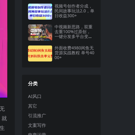
视频号创作者分成，
民间故事玩法2.0，单
日收益300+
中视频新思路，双重
去重100%过原创，
一键分发多平台变
现，简单无脑，日入
1000
外面收费4980闲鱼无
货源实战教程 单号40
00+
分类
AI风口
其它
无
引流推广
，就
文案写作
生
电商运营