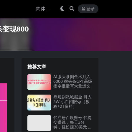
登录
变现800
推荐文章
AI微头条掘金术月入
6000 微头条GPT高级
指令批量写大量爆文
靠短剧私域掘金 月入
5W 小白闭眼做（教
程+2T资料）
代注册百度账号 代提
交赚钱，每天3分
钟，轻松赚30美元 2
0美元