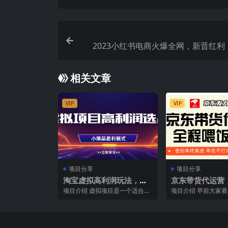
2023小红书电商火爆全网，新晋红利
目，单店收益在3000-
相关文章
VIP
VIP
项目分享
项目分享
淘宝虚拟高利润玩法，高
京东带货代运营
客单选品技巧，单店月入1
身逆袭项目，小
项目介绍 虚拟项目是一个适合新
项目介绍 早前大家
W+
行，月入8000+
手操作的项目，投入低，利润
看到，今年京东要全
高。 并且适合长期操作，...
频赛道，豪掷10亿重金