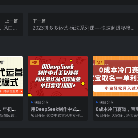
上一篇
下一篇
，风口项
2023拼多多运营-玩法系列课—-快速起爆秘籍
30000
【更新-25节课】
VIP
VIP
项目分享
项目分享
，年初翻
用DeepSeek制作中式美
0成本冷门赛道，宝
白有手就
女视频，高质量作品引爆
一单利润299，小白
看新闻应该能
项目介绍 这类中式古风美女作品
项目介绍 大家好，给大
流量，单日变现1000+
月入过万
力押注短视
在抖音、快手非常受众，中国
项目是《0成本冷门赛道
...
风、古风、美女等等元素本...
名一单利润299，小...