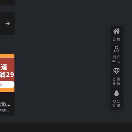
首页
用户
中心
会员
介绍
QQ
宝取名
客服
轻松
家带来的
，宝宝取