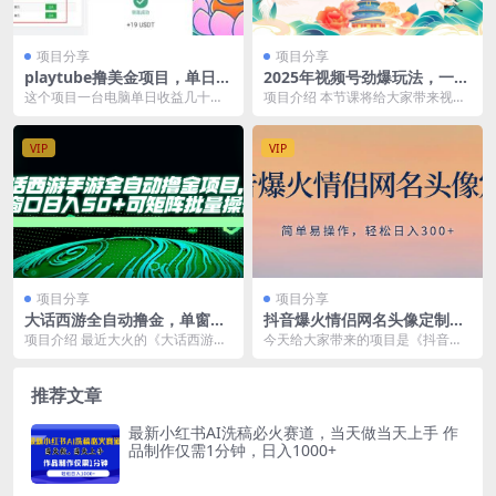
项目分享
项目分享
playtube撸美金项目，单日收
2025年视频号劲爆玩法，一个
益30美金+工作室可批量搞
方法玩转多个平台 小白也能轻
这个项目一台电脑单日收益几十美
项目介绍 本节课将给大家带来视频
松上手
金哈，工作室可以批量搞的 国外视
号劲爆玩法！本人亲测实操小白也
频平台，推出创作者...
能轻松上手。并且全...
VIP
VIP
项目分享
项目分享
大话西游全自动撸金，单窗口
抖音爆火情侣网名头像定制，
日入50+可矩阵批量操作
简单易操作，轻松日入300 ，
项目介绍 最近大火的《大话西游》
今天给大家带来的项目是《抖音爆
无需养号
手游，吸引了大量玩家。而我们今
火情侣网名头像定制，简单易操
天要讲的打金项目，...
作，轻松日入300 ，...
推荐文章
最新小红书AI洗稿必火赛道，当天做当天上手 作
品制作仅需1分钟，日入1000+