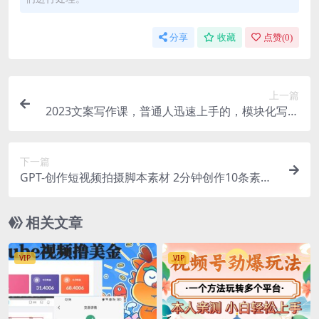
分享
收藏
点赞(
0
)
上一篇
2023文案写作课，普通人迅速上手的，模块化写作
思维课（心修课一文案篇）
下一篇
GPT-创作短视频拍摄脚本素材 2分钟创作10条素材
脚本 让千川素材引爆直播间
相关文章
VIP
VIP