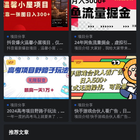
项目分享
项目分享
抖音爆火温馨小屋项目，仅靠
24年闲鱼流量掘金，虚拟引流
一张图片日入300 ，附保姆级
变现新玩法，精准引流变现3
抖音最新爆款项目，温馨小屋，仅
项目介绍 大家好，我给大家带来的
教程
W+
靠一张图日入300 温馨小屋在抖音
项目叫做：闲鱼流量掘金-虚拟变现
上非常火爆，动不...
新玩法配合全网项...
VIP
VIP
项目分享
项目分享
2024高考项目野路子玩法，无
快手游戏合伙人看广告，日入
限裂变，最高一天1W＋！
500+ 傻瓜式无脑操作，可批
一年一度的高考马上就要来了，每
项目介绍 快手游戏合伙人看广告，
量
年这个时候高考这个词流量最大，
日入500+ 傻瓜式无脑操作，可批量
今年也不例外，并且衍...
课程目录 ...
推荐文章