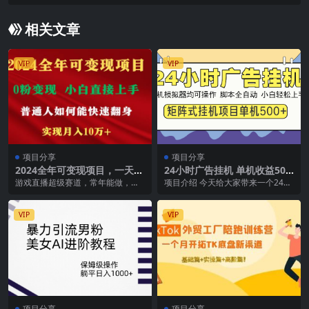
会做号5步法 心中不慌
相关文章
VIP
VIP
项目分享
项目分享
2024全年可变现项目，一天收
24小时广告挂机 单机收益500
益至少2000+，小白上手快，
+ 矩阵式操作，设备越多收益
游戏直播超级赛道，常年能做，没
项目介绍 今天给大家带来一个24小
普通人就要利用互…
越大，小白轻松上手
有淡旺季之说， 游戏是快手三大版
时挂机广告的项目。就是我们自己
块之一，游戏头部主...
去 对接广告平台...
VIP
VIP
项目分享
项目分享