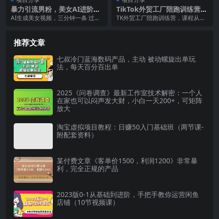
暴力引流男粉，美女AI进阶教
TikTok外贸工厂陪跑训练营：
程，保姆级操作，躺平日入10
一个月开拓TK底盘新渠道 基
AI生成美女视频，三分钟一条 过审
TK外贸工厂陪跑训练营，课程从认
00
础 实操 高阶篇
无难度，美女号自带流量，引流变
识tk和基础运营开始讲起共四周：
现无难度 可无脑...
第一周认识TK...
推荐文章
七叔冷门蓝海数码产品，主动 被动螺旋出单玩
法，每天百分百出单
2025《问卷调查》最新工作室技术解密：一个人
在家也可以闷声发大财，小白一天200+，可矩阵
放大
淘宝虚拟项目教程：日赚50入门基础班（两节课-
附配套资料）
某付费文章《客单价1500，利润1200》非常暴
利，完全正规的产品
2023版0-1从基础到进阶，手把手教你运营闲鱼
店铺（10节视频课）