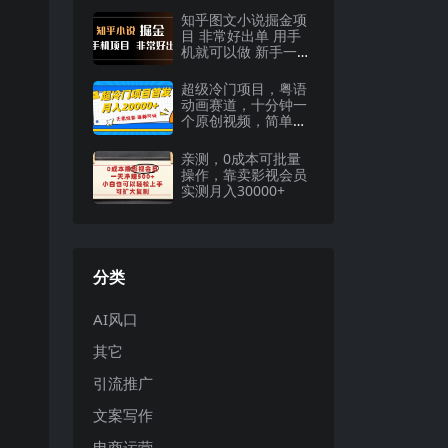
知乎图文小说掘金项
目 非常好出单 用手
机就可以做 新手一天
轻松500+
超级冷门项目，粤语
动画赛道，十分钟一
个原创视频，简单易
上手 实测月入1w+
亲测，0成本可批量
操作，靠卖影视会员
实测月入30000+
分类
AI风口
其它
引流推广
文案写作
电商运营