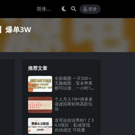
登录
】爆单3W
推荐文章
全新截图 一天500＋
无脑截图，安卓苹果
都可以做，一小时12
0，一天轻松500+
个人月入1W+拼多多
读虚拟商矩阵高阶玩
法
道哥说创业男粉1 2 3
4.0项目：私域变现
自动成交 可批量