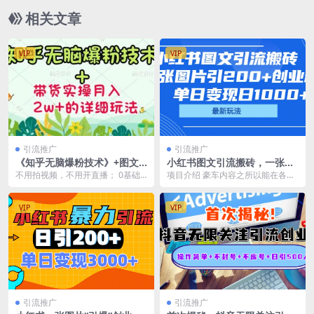
相关文章
VIP
VIP
引流推广
引流推广
《知乎无脑爆粉技术》+图文
小红书图文引流搬砖，一张图
带货月入2W+的玩法送素材
片引200+创业粉，单日变现日
不用拍视频，不用开直播； 0基础
项目介绍 豪车内容之所以能在各大
1000+
轻松操作的图文带货玩法； 用下班
短视频平台上持续走俏，其根源在
空闲时间打造新型...
于它触动了人们内心...
VIP
VIP
引流推广
引流推广