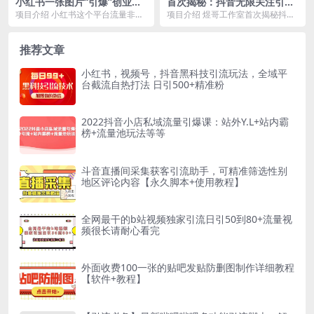
小红书一张图片“引爆”创业
首次揭秘：抖音无限关注引流
粉，单日+200+精准创业粉 可
创业粉，操作简单+不封号+不
项目介绍 小红书这个平台流量非常
项目介绍 煜哥工作室首次揭秘抖音
筛选付费意识创业粉
废号+日引500人
的精准。非常适合做创业粉引流。
无限关注引流打法！ 一想到引流，
而我今天分享的这种...
多数人的常规思路...
推荐文章
小红书，视频号，抖音黑科技引流玩法，全域平
台截流自热打法 日引500+精准粉
2022抖音小店私域流量引爆课：站外Y.L+站内霸
榜+流量池玩法等等
斗音直播间采集获客引流助手，可精准筛选性别
地区评论内容【永久脚本+使用教程】
全网最干的b站视频独家引流日引50到80+流量视
频很长请耐心看完
外面收费100一张的贴吧发贴防删图制作详细教程
【软件+教程】