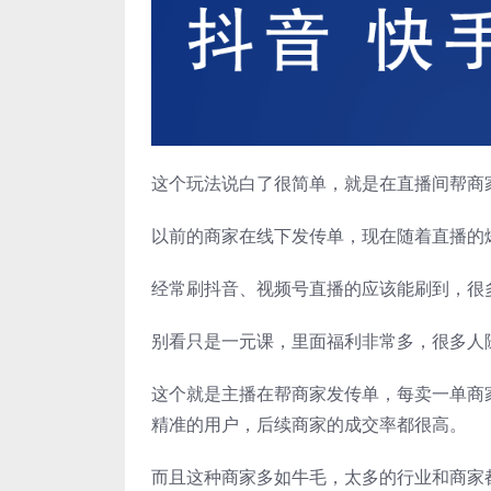
这个玩法说白了很简单，就是在直播间帮商
以前的商家在线下发传单，现在随着直播的
经常刷抖音、视频号直播的应该能刷到，很
别看只是一元课，里面福利非常多，很多人
这个就是主播在帮商家发传单，每卖一单商
精准的用户，后续商家的成交率都很高。
而且这种商家多如牛毛，太多的行业和商家