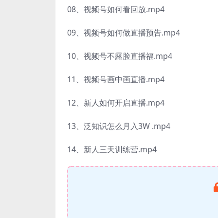
08、视频号如何看回放.mp4
09、视频号如何做直播预告.mp4
10、视频号不露脸直播福.mp4
11、视频号画中画直播.mp4
12、新人如何开启直播.mp4
13、泛知识怎么月入3W .mp4
14、新人三天训练营.mp4