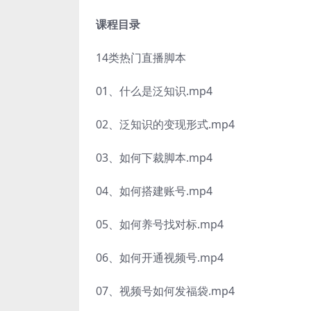
课程目录
14类热门直播脚本
01、什么是泛知识.mp4
02、泛知识的变现形式.mp4
03、如何下裁脚本.mp4
04、如何搭建账号.mp4
05、如何养号找对标.mp4
06、如何开通视频号.mp4
07、视频号如何发福袋.mp4