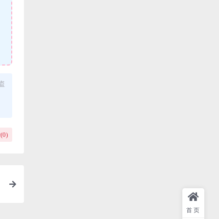
盗
(
0
)
首页