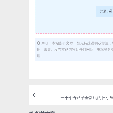
普通:
声明：本站所有文章，如无特殊说明或标注，
用、采集、发布本站内容到任何网站、书籍等各
理。
一千个野路子全新玩法 日引5