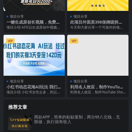
项目分享
项目分享
一键生成原创长视频，免费无
此项目外面卖398保姆级拆解
限制，可发全平台，单账号日
夸克网盘拉新玩法，助力新朋
项目介绍 AI可以生成原创中视频
今天和大家分享一个可操作的项目
入2000+
友快速上手
了！不是4秒，而是最长达6分钟，
玩法 《夸克网盘拉新项目》 深度拆
这款AI视频生成...
解玩法，助力新手...
VIP
VIP
项目分享
项目分享
小红书动态花海AI玩法 我们实
利用名人效应，制作YouTube
操3天变现1420
Shorts短视频，月赚过万美元
项目介绍 小红书女性众多，所以我
利用名人效应，制作YouTube Short
– 3个简单方法
们的花海视频吸引来的都是女粉
s短视频，月赚过万美元 –...
丝，而女粉丝的变现路...
推荐文章
两款APP，简单的粘贴复制，两分钟八元钱，无
限做，执行就有收入