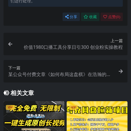
们进行处理。
分享
收藏
点赞(
0
)
上一篇
价值1980口播工具分享日引300 创业粉实操教程
下一篇
某公众号付费文章《如何布局这盘棋》在浩瀚的棋
局上，看懂未来的发展趋势
相关文章
VIP
VIP