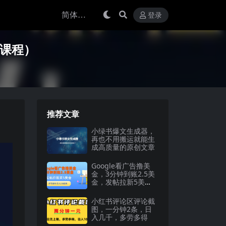
登录
眠课程）
推荐文章
小绿书爆文生成器，
再也不用搬运就能生
成高质量的原创文章
Google看广告撸美
金，3分钟到账2.5美
金，发帖拉新5美
金，多号操作，日
入…
小红书评论区评论截
图，一分钟2条，日
入几千，多劳多得