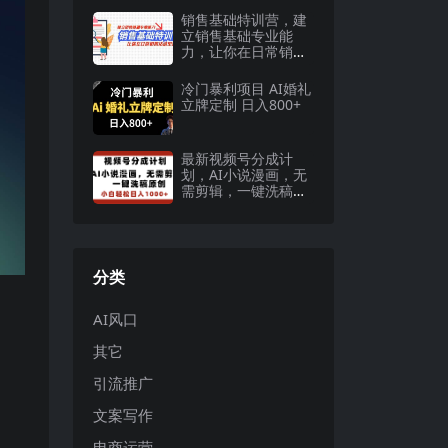
销售基础特训营，建
立销售基础专业能
力，让你在日常销售
活动里游刃余
冷门暴利项目 AI婚礼
立牌定制 日入800+
最新视频号分成计
划，AI小说漫画，无
需剪辑，一键洗稿原
创，小白日入1000
+，喂饭级教程
分类
AI风口
其它
引流推广
文案写作
电商运营