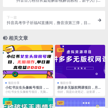
抖音百万粉丝长篇短解影视解说教程，新手入门做
电影解说影视解说（8节课）
下一篇
抖音高考学子祈福AI直播间，撸音浪第三弹，目前
最强玩法，轻松日入1000
相关文章
VIP
VIP
项目分享
项目分享
小红书女生头像账号项目，无
拼多多无版权网课项目，月入
脑操作，单日最高收益2000+
5000的长期项目，玩法详细拆
小红书女生头像账号项目，无脑操
你好，我是白龙笔记，这套课，来
解
作，单日最高收益2000+ 这个项目
讲这个还不错的项目，拼多多无版
的变现逻辑就是...
权网课项目。它是一个...
VIP
VIP