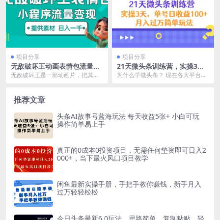
项目分享
项目分享
无敌破坏王动画表情包流量变
21天微头条训练营，实操3天
现：一条视频赚几千几万（教
简单玩法
无敌破坏王是一部动画片，把其中
为什么学微头条？ 现在各大平台没
程+素材）
精彩的部分剪辑下来，再通过对口
有大红利了，只有小红利，怎么说
型的方式做成表情包，...
呢？所谓红利，就是...
推荐文章
头条AI故事号蓝海玩法 每天收益5张+ 小白可玩
操作简单易上手
真正的0成本0投资项目，无需任何垫资即可日入2
000+，当下最火风口项目教学
闲鱼最新实操手册，手把手教你赚钱，新手月入
过万轻轻松松
今日头条最新6.0玩法，思路简单，复制粘贴，轻