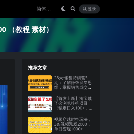
登录
0 （教程 素材）
推荐文章
28天·销售特训营5
期：了解赚钱底层思
维，掌握销售成交密
码（12节课）
【首发上新】淘宝饿
了么浏览挂机项目
（稳定日入100+，
稳）
视频穿越时空玩法，
3条视频涨粉2000，
单日变现1000+