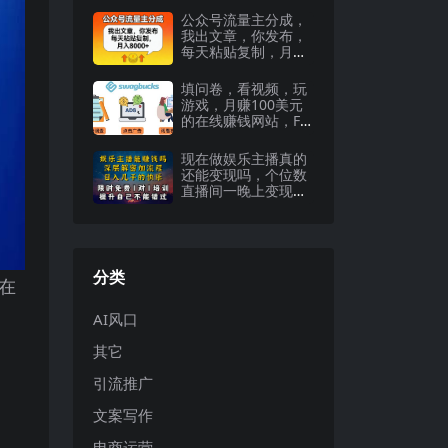
公众号流量主分成，
我出文章，你发布，
每天粘贴复制，月入
8000+
填问卷，看视频，玩
游戏，月赚100美元
的在线赚钱网站，Fre
eCash赚钱技巧
现在做娱乐主播真的
还能变现吗，个位数
直播间一晚上变现纯
利一万多，到…
分类
在
AI风口
其它
引流推广
文案写作
电商运营