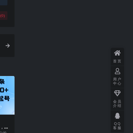
(
0
)
首页
用户
中心
会员
介绍
QQ
号，第
客服
入30
小白的项