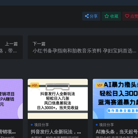
分享
收藏
点赞
上一篇
下一篇
略，带你
小红书备孕指南和胎教音乐资料 孕妇宝妈首选项
万快车道
目 一天赚个300＋长期可做
VIP
VIP
项目分享
项目分享
盟营销项
抖音发行人全新玩法，轻
AI撸头条，当天起
广CPA赚
松日入几张，风口信息差
二天见收益，轻松日
iverr的各
大家好，相信大家都听说过抖音
项目介绍 非常适合新手