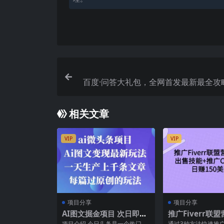
百度·问答大礼包，全网首发最新最全攻
走进月入过
相关文章
VIP
VIP
项目分享
项目分享
AI图文掘金项目 次日即可
推广Fiverr联
见收益 批量操作日入3000
目，出售技能 推
项目介绍 今日头条是一个热门的
通过3种方法快速推广F