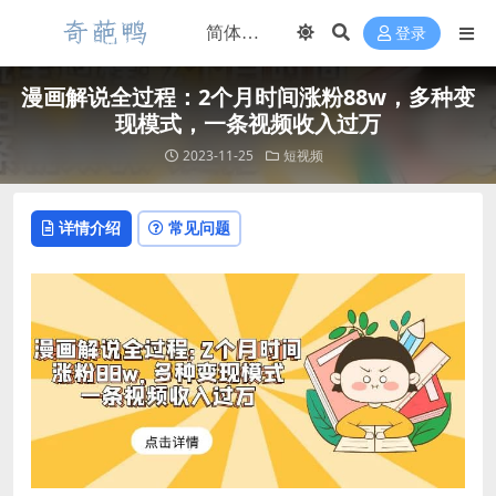
登录
漫画解说全过程：2个月时间涨粉88w，多种变
现模式，一条视频收入过万
2023-11-25
短视频
详情介绍
常见问题