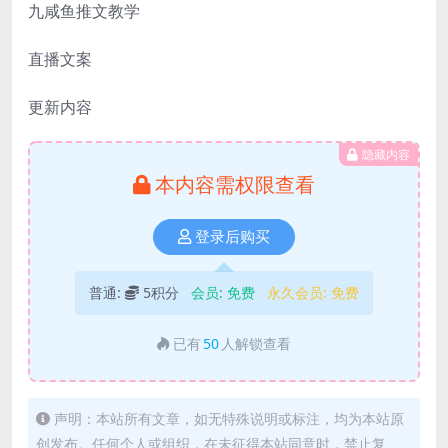
九咸鱼推文教学
直播文案
更新内容
隐藏内容
本内容需权限查看
登录后购买
普通:
5积分
会员:
免费
永久会员:
免费
已有
50
人解锁查看
声明：本站所有文章，如无特殊说明或标注，均为本站原
创发布。任何个人或组织，在未征得本站同意时，禁止复