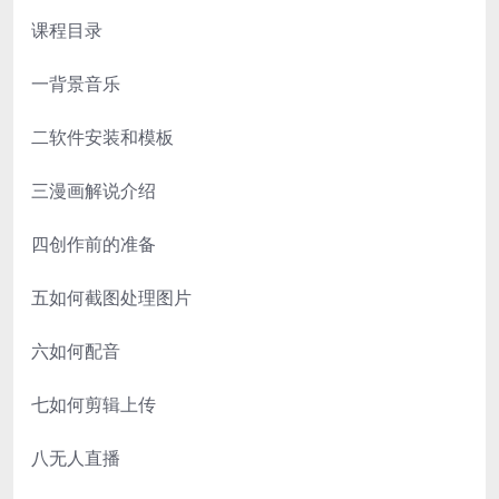
课程目录
一背景音乐
二软件安装和模板
三漫画解说介绍
四创作前的准备
五如何截图处理图片
六如何配音
七如何剪辑上传
八无人直播