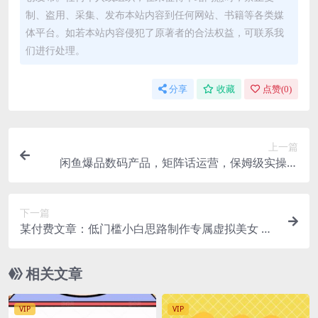
制、盗用、采集、发布本站内容到任何网站、书籍等各类媒
体平台。如若本站内容侵犯了原著者的合法权益，可联系我
们进行处理。
分享
收藏
点赞(
0
)
上一篇
闲鱼爆品数码产品，矩阵话运营，保姆级实操教
程，日入1000
下一篇
某付费文章：低门槛小白思路制作专属虚拟美女 让
你变成AI虚拟美女绘图大师
相关文章
VIP
VIP