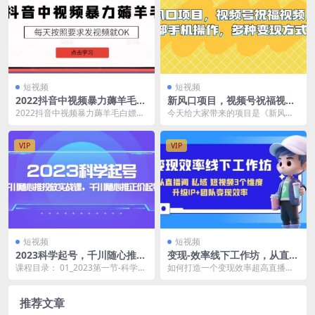
短视频
短视频
2022抖音中视频暴力薅羊毛白
新风口项目，视频号祝福视
嫖项目：新号每天20块，老号
频，一部手机操作，多种变现
2022抖音中视频暴力薅羊毛白嫖项
今天给大家带来的项目是《新风口
几天几百块，可多号
方式
目：新号每天20块，老号几天几百
项目，视频号祝福视频，一部手机
块，可多号 自...
操作，多种变现方式》...
VIP
VIP
短视频
短视频
2023科学起号，千川随心推投
变现-效率线下工作坊，从直播
放实战课，千川随心推正价起
间、私域、短视频3个维度 升
课程目录： 01_2023第一节-科学起
如何打造一个变现效率超高直播间?
号
级IP 团队变现效率
号思维原则.mp4 02_2023第二节...
巨量星火团队，成事地图详解 7万
粉丝的语文老师...
推荐文章