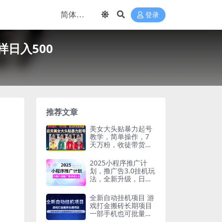
登录
样日入500
推荐文章
美女大头贴暴力起号
教学，简单操作，7
天万粉，收徒带货变
现香
2025小程序推广计
划，撸广告3.0挂机玩
法，全新升级，日均
1000+小白可做
全新自动挂机项目 游
戏打金搬砖长期项目
一部手机也可批量矩
阵操作 单日收入100