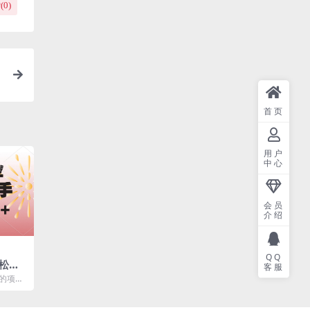
(
0
)
首页
用户
中心
会员
介绍
QQ
松日
客服
当天上
来的项目
手小白