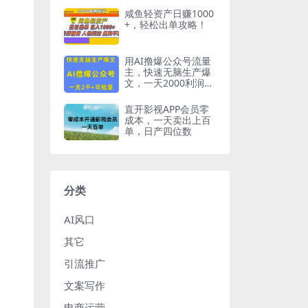
0＋ 全部教程
咸鱼轻资产日赚1000
+，轻松出单攻略！
用AI撸爆公众号流量
主，快速无脑生产爆
文，一天2000利润，
可批量！！
直开影视APP会员零
成本，一天卖出上百
单，日产四位数
分类
AI风口
其它
引流推广
文案写作
电商运营