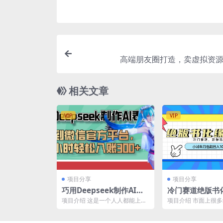
高端朋友圈打造，卖虚拟资源
相关文章
VIP
VIP
项目分享
项目分享
巧用Deepseek制作AI表
冷门赛道绝版书
情包，发到微信官方平
法，小试牛刀也能
项目介绍 这是一个人人都能上手
项目介绍 市面上很
台，两小时轻松入账300+
0+
的 AI 变现项目！短短不到两个月
那么我们就可以利用
的时间，就在小某...
来赚钱，通过公域平台引