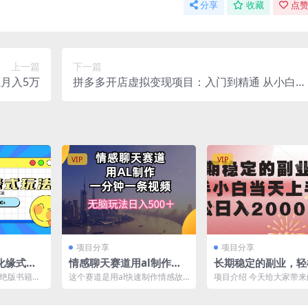
分享
收藏
点赞
上一篇
下一篇
月入5万
拼多多开店虚拟变现项目：入门到精通 从小白到
日入1000（完整版）6月13更新
VIP
VIP
项目分享
项目分享
化缘式玩
情感聊天赛道用al制作一
长期稳定的副业，轻
日入10
分钟一条视频无脑玩法日
入2000+新手小白
多绝版书籍，
这个赛道是用al快速制作情感故
项目介绍 今天给大家带
入500＋
手，
这些信息差
事聊天 原理就是用爆款的文案 al
是《长期稳定的副业，新
...
生成情感聊天视频...
当天上手，轻松日入20...