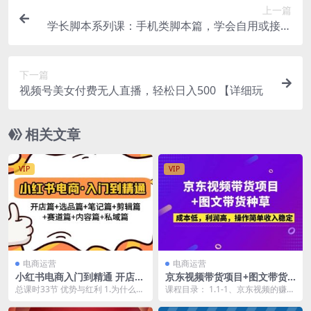
上一篇
学长脚本系列课：手机类脚本篇，学会自用或接单
都很
下一篇
视频号美女付费无人直播，轻松日入500 【详细玩
相关文章
VIP
VIP
电商运营
电商运营
小红书电商入门到精通 开店篇
京东视频带货项目+图文带货
+选品篇+笔记篇+剪辑篇+赛道
种草，成本低，利润高，操作
总课时33节 优势与红利 1.为什么我
课程目录： 1.1-1、京东视频的赚钱
篇+内容篇+私域篇
简单收入稳定
们一定要做小红书？ 开店篇 2.小红
逻辑、运行背景和项目优势.mp4 2.
书开店...
2-...