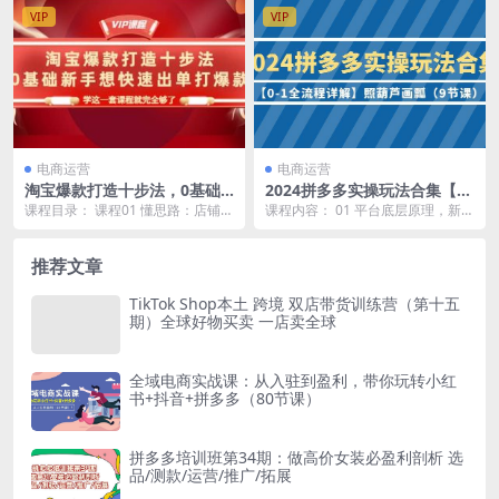
VIP
VIP
电商运营
电商运营
淘宝爆款打造十步法，0基础
2024拼多多实操玩法合集【0-
新手想快速出单打爆款，学这
1全流程详解】照葫芦画瓢（9
课程目录： 课程01 懂思路：店铺不
课程内容： 01 平台底层原理，新店
一套课程就完全够了
节课）
赚钱 是这些事你没有去做 课程02
铺做哪些必要动作,mp4 02 通过市
选行业：...
场判断...
推荐文章
TikTok Shop本土 跨境 双店带货训练营（第十五
期）全球好物买卖 一店卖全球
全域电商实战课：从入驻到盈利，带你玩转小红
书+抖音+拼多多（80节课）
拼多多培训班第34期：做高价女装必盈利剖析 选
品/测款/运营/推广/拓展